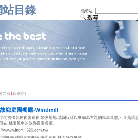
網站目錄
找網站:
(總共有
1
個網站)
鄉庭園餐廳-Windmill
空間提供各種宴會喜宴,婚宴場地,花園設計以餐廳為主題的風車造型,不止是讓
所在,桃園風車的故鄉庭園餐廳。
//www.windmill326.com.tw/
桃園餐廳
,
桃園喜宴餐廳
,
桃園喜宴
,
桃園好吃餐廳