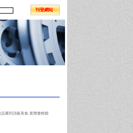
刊登網站
您品嘗到頂級美食,更體會輕鬆