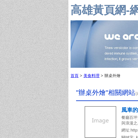
高雄黃頁網-
首頁
>
美食料理
> 辦桌外燴
"辦桌外燴"相關網站
風車的故
餐廳百坪
與浪漫之
網址:http:
關鍵字: