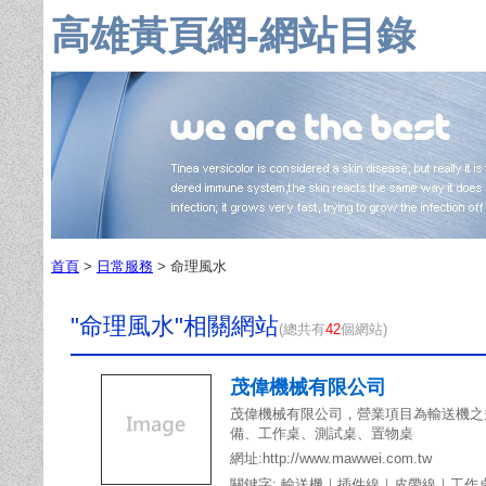
高雄黃頁網-網站目錄
首頁
>
日常服務
> 命理風水
"命理風水"相關網站
(總共有
42
個網站)
茂偉機械有限公司
茂偉機械有限公司，營業項目為輸送機之
備、工作桌、測試桌、置物桌
網址:http://www.mawwei.com.tw
關鍵字: 輸送機｜插件線｜皮帶線｜工作