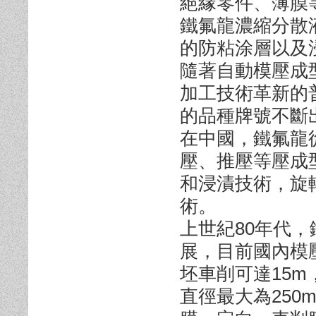
絕緣零件、薄膜
鐵氟龍濃縮分散
的防粘涂層以及
隨著自動模壓成
加工技術革新的
的品種牌號不斷
在中國，鐵氟龍
壓、推壓等壓成
和浸漬技術，旋
術。
上世紀80年代
展，目前國內模壓
坯車削可達15
直徑最大為250