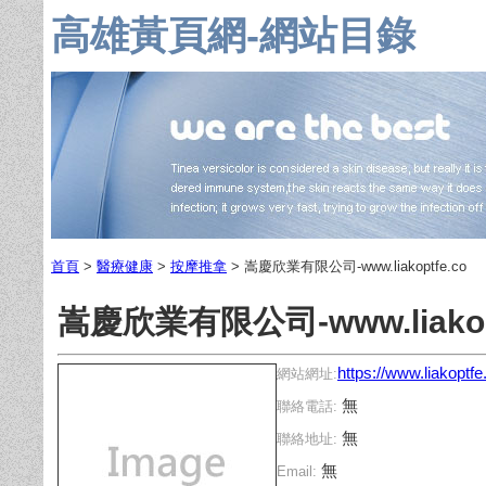
高雄黃頁網-網站目錄
首頁
>
醫療健康
>
按摩推拿
> 嵩慶欣業有限公司-www.liakoptfe.co
嵩慶欣業有限公司-www.liakopt
https://www.liakopt
網站網址:
無
聯絡電話:
無
聯絡地址:
無
Email: