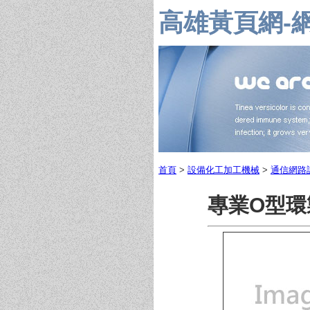
高雄黃頁網-
首頁
>
設備化工加工機械
>
通信網路
專業O型環