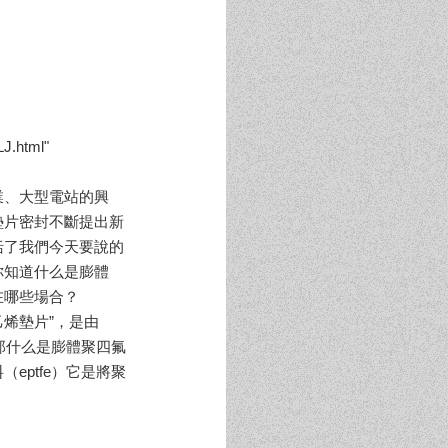
J.html"
業、大型電站的興
墊片密封不斷提出新
括了我們今天要說的
你知道什么是膨體
在哪些場合？
乙烯墊片”，是由
。那什么是膨體聚四氟
eptfe）它是將聚
。