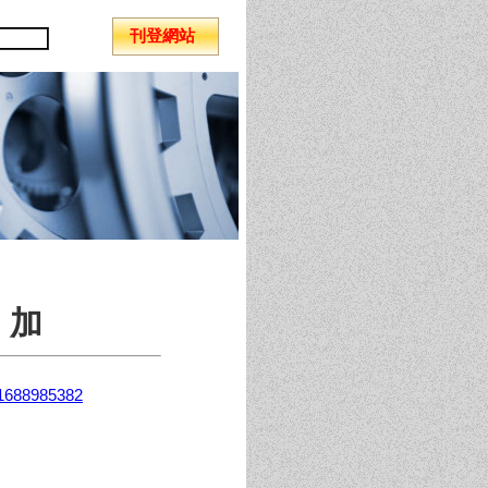
刊登網站
 加
1688985382