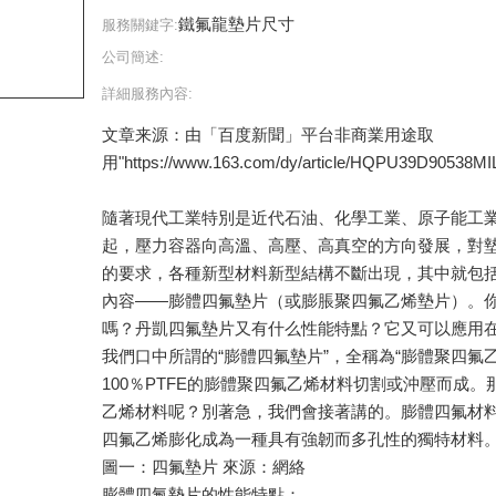
鐵氟龍墊片尺寸
服務關鍵字:
公司簡述:
詳細服務內容:
文章来源：由「百度新聞」平台非商業用途取
用"https://www.163.com/dy/article/HQPU39D90538MIL
隨著現代工業特別是近代石油、化學工業、原子能工
起，壓力容器向高溫、高壓、高真空的方向發展，對
的要求，各種新型材料新型結構不斷出現，其中就包
內容——膨體四氟墊片（或膨脹聚四氟乙烯墊片）。
嗎？丹凱四氟墊片又有什么性能特點？它又可以應用
我們口中所謂的“膨體四氟墊片”，全稱為“膨體聚四氟
100％PTFE的膨體聚四氟乙烯材料切割或沖壓而成
乙烯材料呢？別著急，我們會接著講的。膨體四氟材料（
四氟乙烯膨化成為一種具有強韌而多孔性的獨特材料
圖一：四氟墊片 來源：網絡
膨體四氟墊片的性能特點：