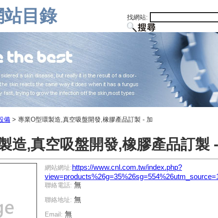
網站目錄
找網站:
設備
> 專業O型環製造,真空吸盤開發,橡膠產品訂製 - 加
製造,真空吸盤開發,橡膠產品訂製 -
https://www.cnl.com.tw/index.php?
網站網址:
view=products%26g=35%26sg=554%26utm_source=
無
聯絡電話:
無
聯絡地址:
無
Email: