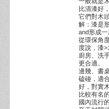
一般就是
比清漆好
它們對木
解：漆是
and形成
從環保角度
度說，漆>
廚房、洗
更合適。
邊幾、書
磕碰，適
好，對實
比較有名的
國內流行