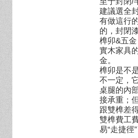
至于封閉/
建議選全
有做這行
的，封閉
榫卯&五金
實木家具
金。
榫卯是不
不一定，
桌腿的內
接承重；
跟雙榫差
雙榫費工
易“走捷徑