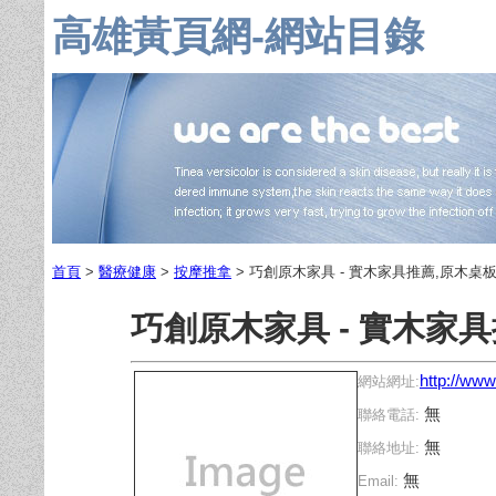
高雄黃頁網-網站目錄
首頁
>
醫療健康
>
按摩推拿
> 巧創原木家具 - 實木家具推薦,原木桌
巧創原木家具 - 實木家
http://ww
網站網址:
無
聯絡電話:
無
聯絡地址:
無
Email: