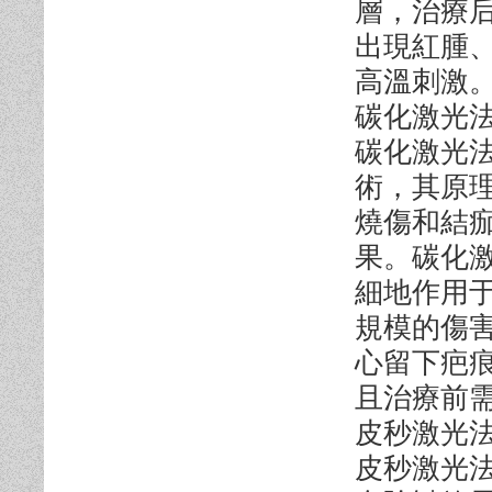
層，治療
出現紅腫
高溫刺激
碳化激光
碳化激光
術，其原
燒傷和結
果。碳化
細地作用
規模的傷
心留下疤
且治療前
皮秒激光
皮秒激光