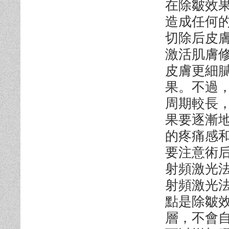
在除皺效
造成任何
切除后皮
激活肌膚
皮膚更細
果。不過
周期較長
果要逐漸
的疼痛感
要注意術
射頻激光
射頻激光
點是除皺
層，不會