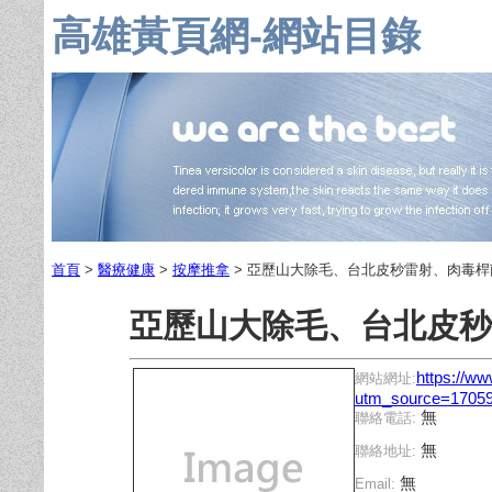
高雄黃頁網-網站目錄
首頁
>
醫療健康
>
按摩推拿
> 亞歷山大除毛、台北皮秒雷射、肉毒桿
亞歷山大除毛、台北皮秒
https://ww
網站網址:
utm_source=1705
無
聯絡電話:
無
聯絡地址:
無
Email: