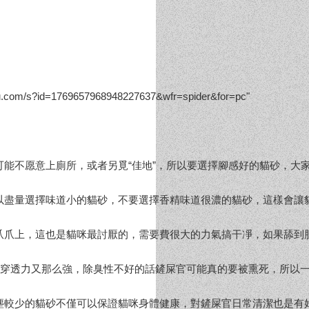
?id=1769657968948227637&wfr=spider&for=pc"
能不愿意上廁所，或者另覓“佳地”，所以要選擇腳感好的貓砂，大
以盡量選擇味道小的貓砂，不要選擇香精味道很濃的貓砂，這樣會讓
爪爪上，這也是貓咪最討厭的，需要費很大的力氣搞干凈，如果舔到
的穿透力又那么強，除臭性不好的話鏟屎官可能真的要被熏死，所以
塵較少的貓砂不僅可以保證貓咪身體健康，對鏟屎官日常清潔也是有