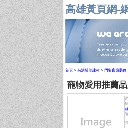
高雄黃頁網-
首頁
>
裝潢裝修建材
>
門窗窗簾裝修
寵物愛用推薦品牌
址
u