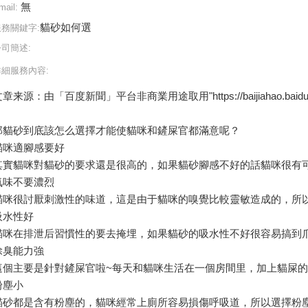
無
mail:
貓砂如何選
服務關鍵字:
公司簡述:
詳細服務內容:
章来源：由「百度新聞」平台非商業用途取用"https://baijiahao.baidu.com/s
那貓砂到底該怎么選擇才能使貓咪和鏟屎官都滿意呢？
貓咪適腳感要好
其實貓咪對貓砂的要求還是很高的，如果貓砂腳感不好的話貓咪很有可
氣味不要濃烈
貓咪很討厭刺激性的味道，這是由于貓咪的嗅覺比較靈敏造成的，所
吸水性好
貓咪在排泄后習慣性的要去掩埋，如果貓砂的吸水性不好很容易搞到
除臭能力強
這個主要是針對鏟屎官啦~每天和貓咪生活在一個房間里，加上貓屎
粉塵小
貓砂都是含有粉塵的，貓咪經常上廁所容易損傷呼吸道，所以選擇粉