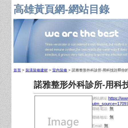
高雄黃頁網-網站目錄
首頁
>
裝潢裝修建材
>
室內裝修
> 諾雅整形外科診所-用科技詮釋你
諾雅整形外科診所-用科
https://ww
網站網址:
utm_source=1709
無
聯絡電話:
無
聯絡地址:
無
Email: