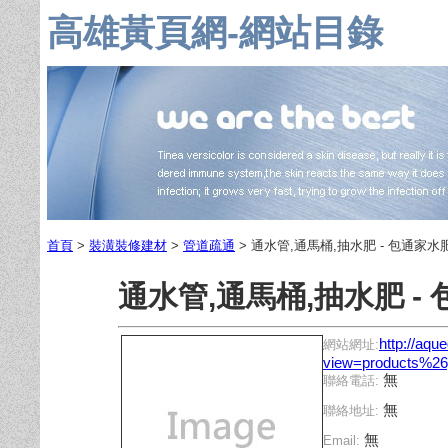
高雄黃頁網-網站目錄
首頁
>
裝潢裝修建材
>
管道疏通
> 通水管,通馬桶,抽水肥 - 包通家水
通水管,通馬桶,抽水肥 -
http://aqu
網站網址:
view=products%2
無
聯絡電話:
無
聯絡地址:
無
Email: