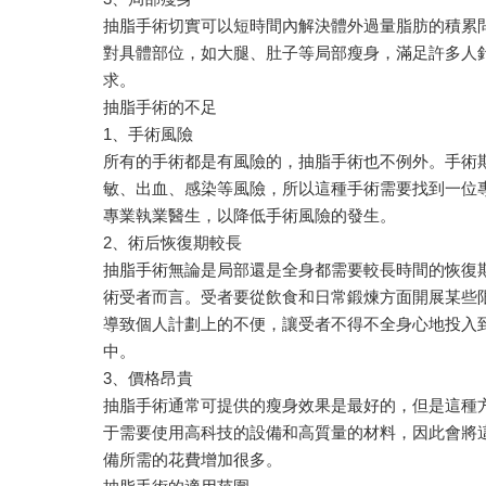
抽脂手術切實可以短時間內解決體外過量脂肪的積累
對具體部位，如大腿、肚子等局部瘦身，滿足許多人
求。
抽脂手術的不足
1、手術風險
所有的手術都是有風險的，抽脂手術也不例外。手術
敏、出血、感染等風險，所以這種手術需要找到一位
專業執業醫生，以降低手術風險的發生。
2、術后恢復期較長
抽脂手術無論是局部還是全身都需要較長時間的恢復
術受者而言。受者要從飲食和日常鍛煉方面開展某些
導致個人計劃上的不便，讓受者不得不全身心地投入
中。
3、價格昂貴
抽脂手術通常可提供的瘦身效果是最好的，但是這種
于需要使用高科技的設備和高質量的材料，因此會將
備所需的花費增加很多。