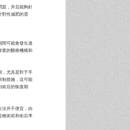
問題，并且能夠針
針對性減肥的需
期間可能會發生過
專業的醫療機構和
期，尤其是對于手
限制措施，這可能
到術后的恢復期
方法并不便宜，由
這種術前和術后準