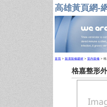
高雄黃頁網-
首頁
>
裝潢裝修建材
>
室內裝修
> 
格嘉整形