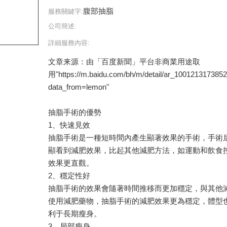
腹部抽脂
服務關鍵字:
公司簡述:
詳細服務內容:
文章来源：由「百度新聞」平台非商業用途取
用"https://m.baidu.com/bh/m/detail/ar_100121317385
data_from=lemon"
抽脂手術的優勢
1、快速見效
抽脂手術是一種短時間內產生顯著效果的手術，手術
顯看到減肥效果，比起其他減肥方法，如運動和飲食
效果更直觀。
2、穩定性好
抽脂手術的效果會隨著時間推移而更加穩定，與其他
使用減肥藥物，抽脂手術的減肥效果更為穩定，體型
利于長期瘦身。
3、局部瘦身