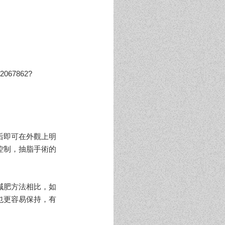
22067862?
后即可在外觀上明
控制，抽脂手術的
減肥方法相比，如
也更容易保持，有