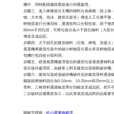
機中。同時配噴霧除塵器進行抑塵處理。
步驟三、進入棒條篩分主機的物料分為兩種：篩上物
物、大木塊、泡沫、建筑垃圾等）傳送人工分揀平臺
輕物質進行分揀回收，通過投料口分類投放。篩下物渣料
80mm不同孔徑，可將垃圾分為小于篩孔物料（大部
傳送至成品區。
步驟四、大于篩孔的建筑物料（石塊、磚塊、混凝土
風選機將建筑垃圾中的細小輕物質分選出來至輕物質
包機打包回收分類利用。
步驟五、經過風選機處理過后的建筑垃圾通過重物料
筑垃圾待處理區，由鏟車上料至建筑垃圾移動破碎機
步驟六、建筑垃圾經過破碎機破碎后的建筑骨料通過
圓振篩將物料篩分為0-10mm、10-25mm和25mm
骨料。三種骨料通過輸送帶分別輸送至成品區。把不
二次破碎設備重新加工，以此來保證成品料的品級要
關鍵字標籤：
松山廢棄物處理