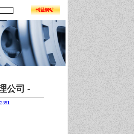
刊登網站
公司 -
92391