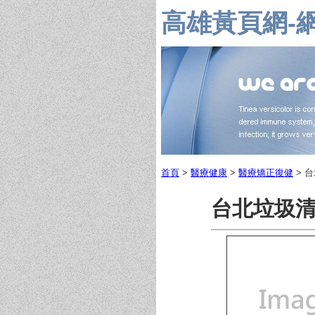
高雄黃頁網-
首頁
>
醫療健康
>
醫療矯正復健
> 
台北垃圾清