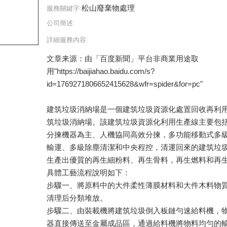
松山廢棄物處理
服務關鍵字:
公司簡述:
詳細服務內容:
文章来源：由「百度新聞」平台非商業用途取
用"https://baijiahao.baidu.com/s?
id=1769271806652415628&wfr=spider&for=pc"
建筑垃圾消納場是一個建筑垃圾資源化處置回收再利
筑垃圾消納場。該建筑垃圾資源化利用生產線主要包
分揀機器為主、人機協同高效分揀，多功能移動式多
輸運、多級除塵清潔和中央程控，清運回來的建筑垃
生產出優質的再生細粉料、再生骨料，再生燃料和再
具體工藝流程說明如下：
步驟一、將原料中的大件柔性薄膜材料和大件木料物
清理后分類堆放。
步驟二、由裝載機將建筑垃圾倒入板鏈勻速給料機，
器直接傳送至金屬成品區，通過給料機將物料均勻的