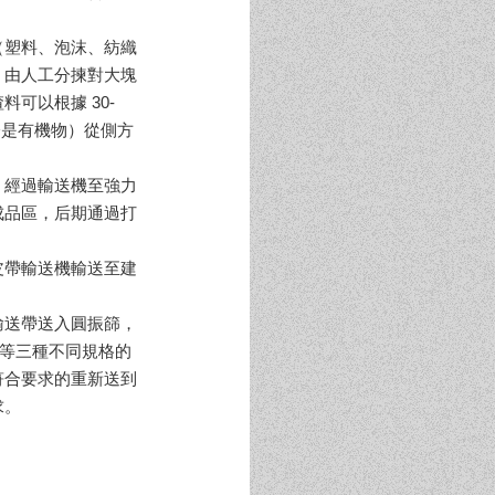
（塑料、泡沫、紡織
，由人工分揀對大塊
可以根據 30-
分是有機物）從側方
）經過輸送機至強力
成品區，后期通過打
皮帶輸送機輸送至建
。
輸送帶送入圓振篩，
以上等三種不同規格的
符合要求的重新送到
求。