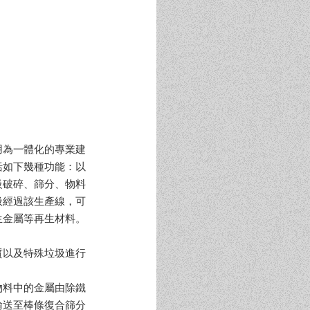
用為一體化的專業建
括如下幾種功能：以
級破碎、篩分、物料
圾經過該生產線，可
生金屬等再生材料。
質以及特殊垃圾進行
物料中的金屬由除鐵
輸送至棒條復合篩分