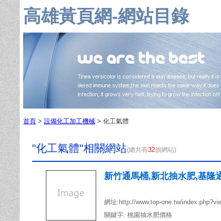
高雄黃頁網-網站目錄
首頁
>
設備化工加工機械
> 化工氣體
"化工氣體"相關網站
(總共有
32
個網站)
新竹通馬桶,新北抽水肥,基隆通
網址:http://www.top-one.tw/index.php
關鍵字:
桃園抽水肥價格