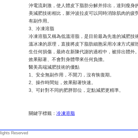
沖電流刺激，使人體皮下脂肪分解并排出，達到瘦身
美減肥技術相比，脈沖波拉皮可以同時消除肌肉的疲
有副作用。
3、冷凍溶脂
冷凍溶脂又稱為低溫溶脂，是目前最為先進的減肥技
溫冰凍的原理，直接將皮下脂肪細胞采用冷凍方式摧
生任何損傷，最終在新陳代謝的過程中，被排出體外
效果顯著、不會對身體帶來任何負擔。
醫美高端減肥技術的優點
1、安全無副作用，不開刀，沒有恢復期。
2、操作時間短，效果顯著快速。
3、可針對不同的肥胖部位，定點減肥更精準。
關鍵字標籤：
冷凍溶脂
ts Reserved