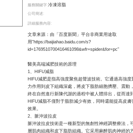
冷凍溶脂
服務關鍵字:
公司簡述:
詳細服務內容:
文章来源：由「百度新聞」平台非商業用途取
用"https://baijiahao.baidu.com/s?
id=1769510700416461098&wfr=spider&for=pc"
醫美高端減肥技術的原理
1、HIFU減脂
HIFU減肥是指高強度聚焦超聲波技術。它通過高強
力作用到皮下組織深處，將皮下脂肪細胞擠壓、震動
終在自然進行新陳代謝的過程中被人體排出，從而達
HIFU減脂不僅對于脂肪減少有效，同時還能提高皮
效果。
2、脈沖波拉皮
脈沖波拉皮技術是一種新型的無創性神經調整療法，
層肌肉組織和皮下脂肪組織。它采用麻醉肌肉神經的