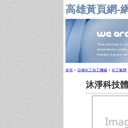
高雄黃頁網-
首頁
>
設備化工加工機械
>
化工氣體
沐淨科技體