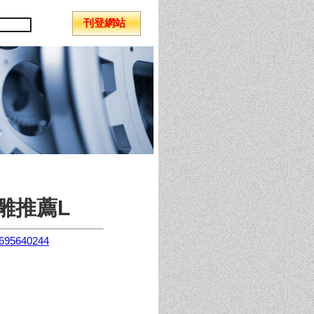
刊登網站
雕推薦L
1695640244